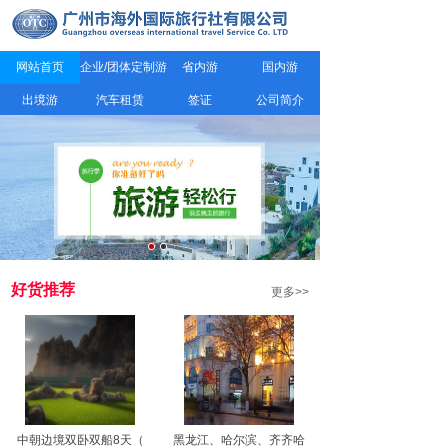
网站首页
企业/团体定制游
省内游
国内游
出境游
汽车租赁
签证
公司简介
好货推荐
更多>>
中朝边境双卧双船8天（
黑龙江、哈尔滨、齐齐哈