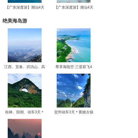
【广东深度游】潮汕4天
【广东深度游】潮汕4天
绝美海岛游
江西、宜春、武功山、高
尊享海陆空·三亚双飞4
桂林、阳朔、动车3天＊
贺州动车3天＊黄姚古镇