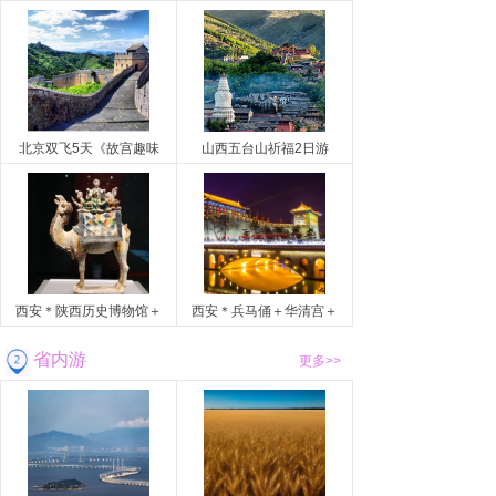
北京双飞5天《故宫趣味
山西五台山祈福2日游
西安＊陕西历史博物馆＋
西安＊兵马俑＋华清宫＋
省内游
更多>>